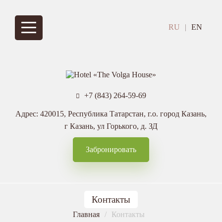
Перейти
к
Основная
основному
RU
EN
содержанию
навигация
+7 (843) 264-59-69

Адрес:
420015, Республика Татарстан, г.о. город Казань,
г Казань, ул Горького, д. ЗД
Забронировать
Контакты
Строка
Главная
Контакты